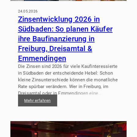
24.05.2026
Zinsentwicklung 2026 in
Südbaden: So planen Käufer
ihre Baufinanzierung in
Freiburg, Dreisamtal &
Emmendingen
Die Zinsen sind 2026 für viele Kaufinteressierte
in Südbaden der entscheidende Hebel: Schon
kleine Zinsunterschiede können die monatliche
Rate spürbar verändern. Wer in Freiburg, im
Dreisamtal oder in Emmendingen eine
Immobilie kaufen oder bauen möchte, braucht
Mehr erfahren
deshalb nicht „die“ Prognose, sondern einen
Plan, der auch bei Schwankungen trägt.