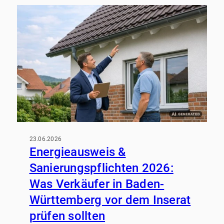
Eine klare Vermarktungsstrategie sorgt dafür,
dass Interessenten Ihr Objekt schneller
verstehen – und Sie fundiert entscheiden
können.
23.06.2026
Energieausweis &
Sanierungspflichten 2026:
Was Verkäufer in Baden-
Württemberg vor dem Inserat
prüfen sollten