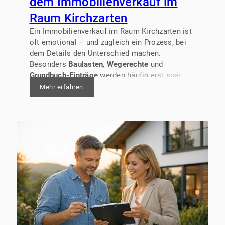
dem Immobilienverkauf im
Raum Kirchzarten
Ein Immobilienverkauf im Raum Kirchzarten ist
oft emotional – und zugleich ein Prozess, bei
dem Details den Unterschied machen.
Besonders
Baulasten
,
Wegerechte
und
Grundbuch-Einträge
werden häufig erst spät
„sichtbar“ – dann, wenn Käuferfragen kommen
Mehr erfahren
oder die Finanzierung geprüft wird. Wer diese
Punkte früh klärt, kann den Verkauf
realistischer planen, Verhandlungen sachlich
führen und unnötige Verzögerungen vermeiden.