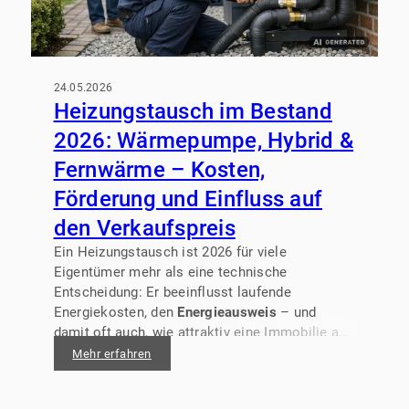
24.05.2026
Heizungstausch im Bestand
2026: Wärmepumpe, Hybrid &
Fernwärme – Kosten,
Förderung und Einfluss auf
den Verkaufspreis
Ein Heizungstausch ist 2026 für viele
Eigentümer mehr als eine technische
Entscheidung: Er beeinflusst laufende
Energiekosten, den
Energieausweis
– und
damit oft auch, wie attraktiv eine Immobilie am
Markt wahrgenommen wird. Gerade im Bestand
Mehr erfahren
stellt sich die Frage:
Wärmepumpe,
Hybridheizung oder Fernwärme
– was passt