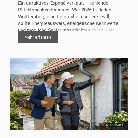
Ein attraktives Exposé verkauft – fehlende
Pflichtangaben bremsen. Wer 2026 in Baden-
Württemberg eine Immobilie inserieren will,
sollte Energieausweis, energetische Kennwerte
und mögliche Sanierungspflichten vorab klären.
So vermeiden Sie Rückfragen, Zeitverlust und
Mehr erfahren
unnötige Preisverhandlungen und schaffen von
Anfang an Vertrauen bei Eigennutzern,
Kapitalanlegern und Investoren.