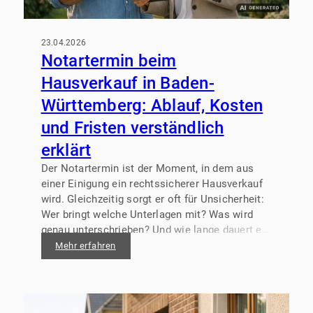
23.04.2026
Notartermin beim
Hausverkauf in Baden-
Württemberg: Ablauf, Kosten
und Fristen verständlich
erklärt
Der Notartermin ist der Moment, in dem aus
einer Einigung ein rechtssicherer Hausverkauf
wird. Gleichzeitig sorgt er oft für Unsicherheit:
Wer bringt welche Unterlagen mit? Was wird
genau unterschrieben? Und wie lange dauert es,
bis der Käufer wirklich im Grundbuch steht? In
Mehr erfahren
Baden-Württemberg läuft der Immobilienkauf
zwar nach bundesweit geltendem Recht, doch
Fristen und Abläufe werden in der Praxis stark
von Notariat, Banken und Behörden geprägt.