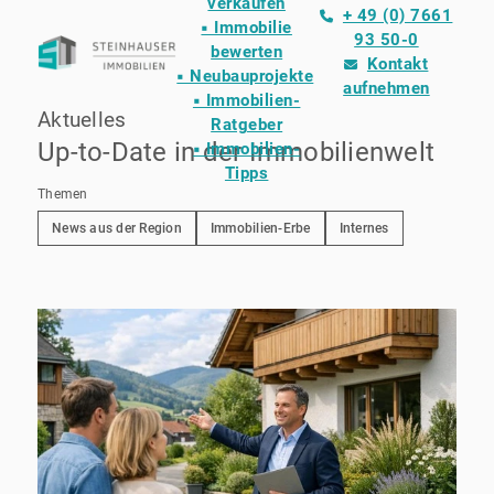
verkaufen
+ 49 (0) 7661
▪ Immobilie
93 50-0
bewerten
Kontakt
▪ Neubauprojekte
aufnehmen
▪ Immobilien-
Aktuelles
Ratgeber
Up-to-Date in der Immobilienwelt
▪ Immobilien-
Tipps
Themen
News aus der Region
Immobilien-Erbe
Internes