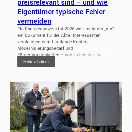
preisrelevant sind – und wie
Eigentümer typische Fehler
vermeiden
Ein Energieausweis ist 2026 weit mehr als „nur“
ein Dokument für die Akte: Interessenten
vergleichen damit laufende Kosten,
Modernisierungsbedarf und
Fördermöglichkeiten – und ziehen daraus
Rückschlüsse auf den Kaufpreis oder die
Mehr erfahren
Miethöhe. Wer die wichtigsten Angaben kennt
und korrekt kommuniziert, wirkt transparent,
seriös und spart Zeit im Verkaufs- oder
Vermietungsprozess.