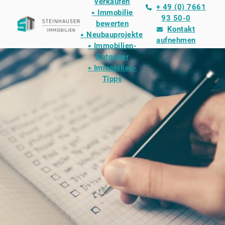
verkaufen
+ 49 (0) 7661
▪ Immobilie
93 50-0
bewerten
Kontakt
▪ Neubauprojekte
aufnehmen
▪ Immobilien-
Ratgeber
▪ Immobilien-
Tipps