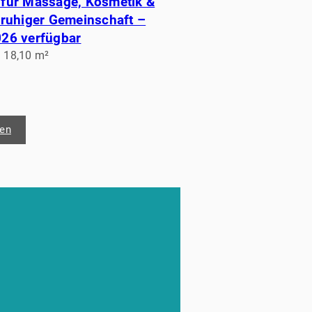
 für Massage, Kosmetik &
 ruhiger Gemeinschaft –
026 verfügbar
. 18,10 m²
ren