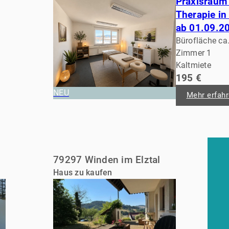
Praxisraum
Therapie in
ab 01.09.2
Bürofläche ca
Zimmer 1
Kaltmiete
195 €
NEU
Mehr erfah
79297 Winden im Elztal
Haus zu kaufen