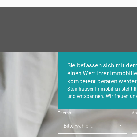
Sie befassen sich mit dem
einen Wert Ihrer Immobili
kompetent beraten werde
Steinhauser Immobilien steht I
und entspannen. Wir freuen uns
Thema
An