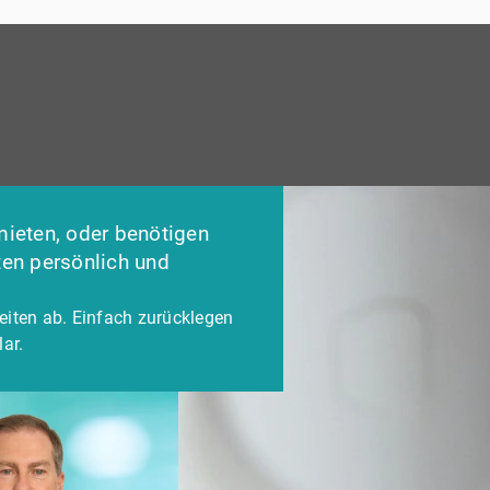
mieten, oder benötigen
ten persönlich und
eiten ab. Einfach zurücklegen
ar.