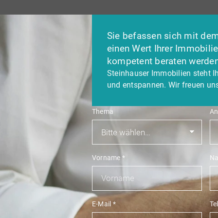
Sie befassen sich mit dem
einen Wert Ihrer Immobili
kompetent beraten werde
Steinhauser Immobilien steht I
und entspannen. Wir freuen uns
Thema
An
Vorname
*
N
E-Mail
*
Te