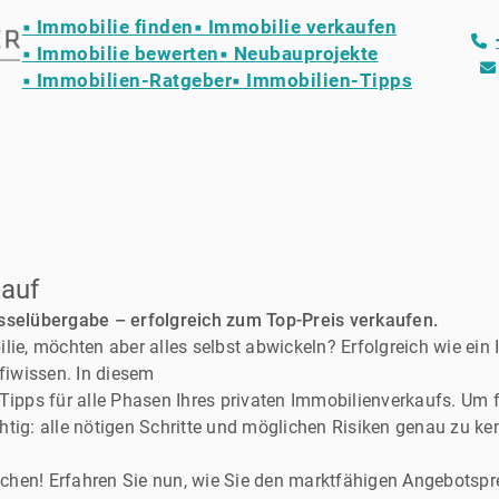
▪ Immobilie finden
▪ Immobilie verkaufen
▪ Immobilie bewerten
▪ Neubauprojekte
▪ Immobilien-Ratgeber
▪ Immobilien-Tipps
kauf
̈sselübergabe – erfolgreich zum Top-Preis verkaufen.
lie, möchten aber alles selbst abwickeln? Erfolgreich wie ei
ofiwissen. In diesem
Tipps für alle Phasen Ihres privaten Immobilienverkaufs. Um f
wichtig: alle nötigen Schritte und möglichen Risiken genau zu k
machen! Erfahren Sie nun, wie Sie den marktfähigen Angebotspre