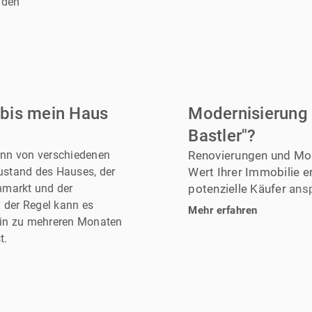
nden
 bis mein Haus
Modernisierung 
Bastler"?
ann von verschiedenen
Renovierungen und Mo
ustand des Hauses, der
Wert Ihrer Immobilie e
nmarkt und der
potenzielle Käufer an
n der Regel kann es
kosmetische Verbesser
Mehr erfahren
hin zu mehreren Monaten
neue Bodenbeläge, Mo
t.
Badezimmer, energieef
Straßenansicht und La
Reparaturen und Wartun
Home Staging und Inspe
es ratsam, mit einem 