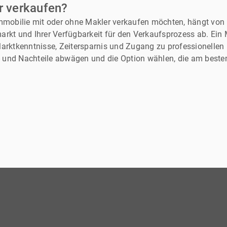
r verkaufen?
sprechen, um die beste
spezifischen Fall zu er
Immobilie mit oder ohne Makler verkaufen möchten, hängt von 
Investment zu maximie
arkt und Ihrer Verfügbarkeit für den Verkaufsprozess ab. Ein
Marktkenntnisse, Zeitersparnis und Zugang zu professionellen
or- und Nachteile abwägen und die Option wählen, die am beste