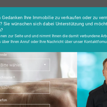
 Gedanken Ihre Immobilie zu verkaufen oder zu ver
e? Sie wünschen sich dabei Unterstützung und möch
n?
hnen zur Seite und und nimmt Ihnen die damit verbundene Arb
 über Ihren Anruf oder Ihre Nachricht über unser Kontaktfomul
rede
achname
*
lefon