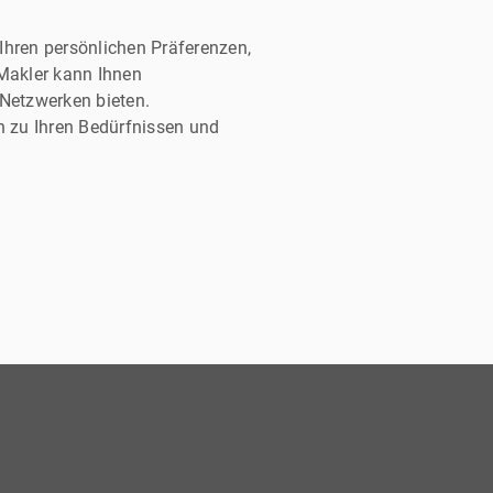
n Optionen für Ihren
mitteln und den Return on
Ihren persönlichen Präferenzen,
ren.
 Makler kann Ihnen
 Netzwerken bieten.
n zu Ihren Bedürfnissen und