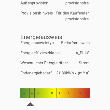
Außenprovision
provisionsfrei
Provisionshinweis
Für den Kaufenden
provisionsfrei
Energieausweis
Energieausweistyp
Bedarfsausweis
Energieeffizienzklasse
A_PLUS
Wesentlicher Energieträger
Strom
Endenergiebedarf
21,80kWh / (m²*a)
A+
A
B
C
D
E
F
G
H