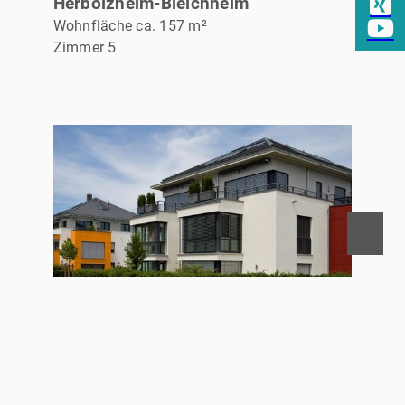
Herbolzheim-Bleichheim
Wohnfläche ca. 157 m²
Zimmer 5
REFERENZ
Punkthäuser Kirchzarten