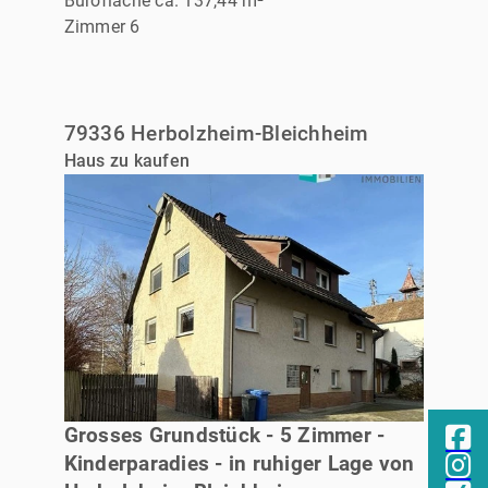
Bürofläche ca. 137,44 m²
Zimmer 6
79336 Herbolzheim-Bleichheim
Haus zu kaufen
VERKAUFT
Grosses Grundstück - 5 Zimmer -
Kinderparadies - in ruhiger Lage von