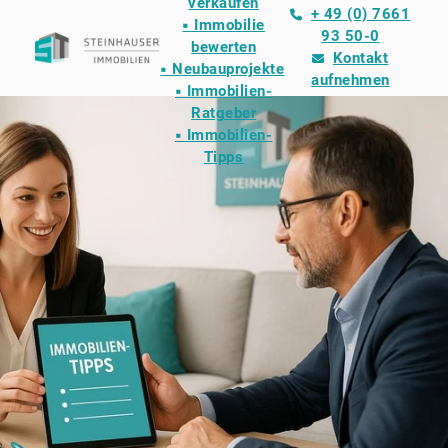
verkaufen
+ 49 (0) 7661
▪ Immobilie
93 50-0
bewerten
Kontakt
▪ Neubauprojekte
aufnehmen
▪ Immobilien-
Ratgeber
▪ Immobilien-
Tipps