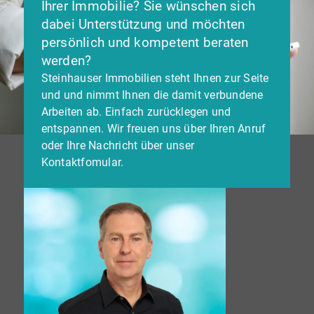
Ihrer Immobilie? Sie wünschen sich
dabei Unterstützung und möchten
persönlich und kompetent beraten
werden?
Steinhauser Immobilien steht Ihnen zur Seite
und und nimmt Ihnen die damit verbundene
Arbeiten ab. Einfach zurücklegen und
entspannen. Wir freuen uns über Ihren Anruf
oder Ihre Nachricht über unser
Kontaktfomular.