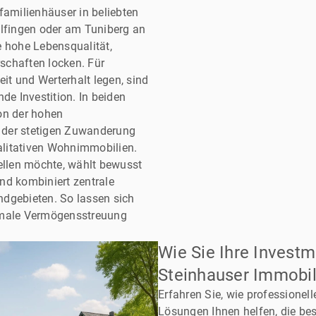
familienhäuser in beliebten
fingen oder am Tuniberg an
e hohe Lebensqualität,
schaften locken. Für
eit und Werterhalt legen, sind
de Investition. In beiden
on der hohen
, der stetigen Zuwanderung
litativen Wohnimmobilien.
tellen möchte, wählt bewusst
nd kombiniert zentrale
dgebieten. So lassen sich
imale Vermögensstreuung
Wie Sie Ihre Invest
Steinhauser Immobil
Erfahren Sie, wie professione
Lösungen Ihnen helfen, die be