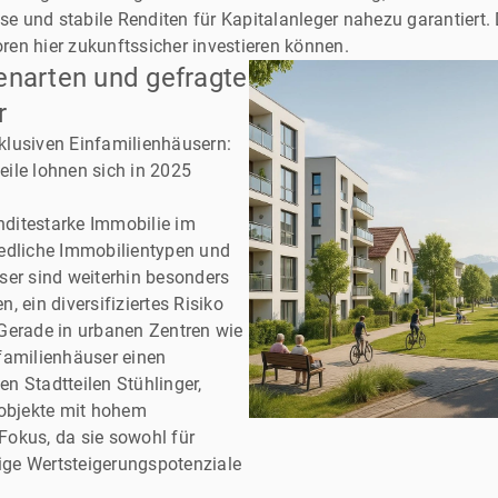
ise und stabile Renditen für Kapitalanleger nahezu garantiert
oren hier zukunftssicher investieren können.
enarten und gefragte
r
klusiven Einfamilienhäusern:
ile lohnen sich in 2025
enditestarke Immobilie im
iedliche Immobilientypen und
ser sind weiterhin besonders
n, ein diversifiziertes Risiko
Gerade in urbanen Zentren wie
familienhäuser einen
n Stadtteilen Stühlinger,
objekte mit hohem
okus, da sie sowohl für
tige Wertsteigerungspotenziale