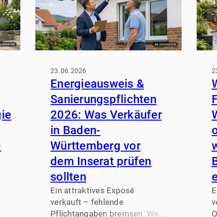
23.06.2026
2
Energieausweis &
Sanierungspflichten
ie
2026: Was Verkäufer
in Baden-
–
Württemberg vor
dem Inserat prüfen
sollten
e
Ein attraktives Exposé
E
verkauft – fehlende
v
Pflichtangaben bremsen. Wer
O