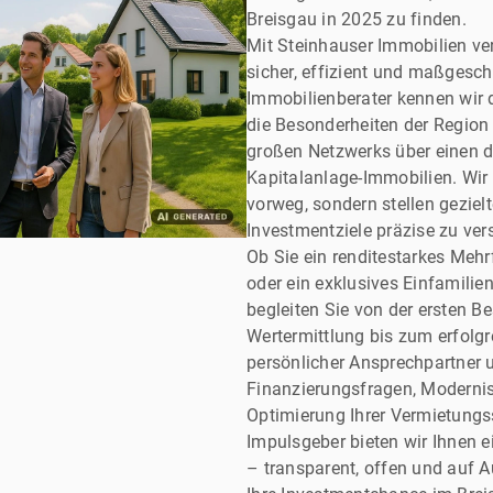
Breisgau in 2025 zu finden.
Mit Steinhauser Immobilien ver
sicher, effizient und maßgeschn
Immobilienberater kennen wir 
die Besonderheiten der Region
großen Netzwerks über einen d
Kapitalanlage-Immobilien. Wi
vorweg, sondern stellen gezie
Investmentziele präzise zu ver
Ob Sie ein renditestarkes Meh
oder ein exklusives Einfamili
begleiten Sie von der ersten Be
Wertermittlung bis zum erfolgr
persönlicher Ansprechpartner u
Finanzierungsfragen, Moderni
Optimierung Ihrer Vermietungs
Impulsgeber bieten wir Ihnen 
– transparent, offen und auf A