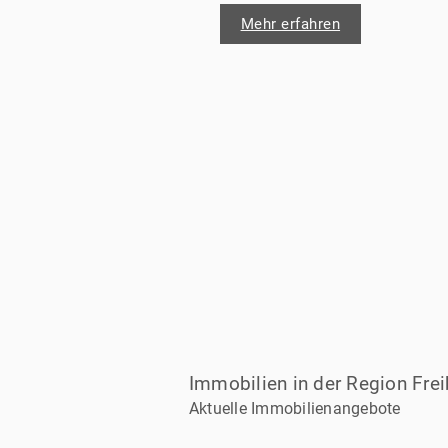
heute im Raum Kirchzarten,
Mehr erfahren
Oberried oder Stegen eine
Immobilie verkaufen möchte,
konkurriert um
Aufmerksamkeit: Käufer
vergleichen Exposés, prüfen
Finanzierung, analysieren Lag
Energiekennwerte und
Modernisierungsbedarf. Eine
klare Vermarktungsstrategie
sorgt dafür, dass
Interessenten Ihr Objekt
schneller verstehen – und Sie
fundiert entscheiden können.
Immobilien in der Region Fre
Aktuelle Immobilienangebote