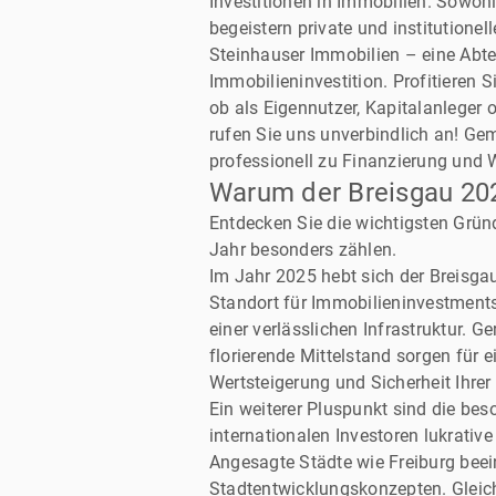
Investitionen in Immobilien. Sowo
begeistern private und institutione
Steinhauser Immobilien – eine Abtei
Immobilieninvestition. Profitieren
ob als Eigennutzer, Kapitalanleger 
rufen Sie uns unverbindlich an! Gem
professionell zu Finanzierung und 
Warum der Breisgau 2025
Entdecken Sie die wichtigsten Gründ
Jahr besonders zählen.
Im Jahr 2025 hebt sich der Breisga
Standort für Immobilieninvestments 
einer verlässlichen Infrastruktur. G
florierende Mittelstand sorgen für
Wertsteigerung und Sicherheit Ihrer
Ein weiterer Pluspunkt sind die bes
internationalen Investoren lukrati
Angesagte Städte wie Freiburg beein
Stadtentwicklungskonzepten. Gleich