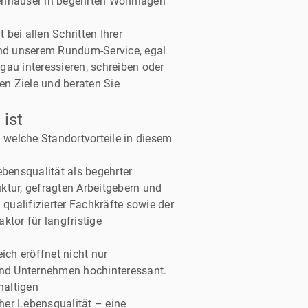
ienhäuser in begehrten Wohnlagen
bei allen Schritten Ihrer
 und unserem Rundum-Service, egal
sgau interessieren, schreiben oder
en Ziele und beraten Sie
ist
 welche Standortvorteile in diesem
bensqualität als begehrter
uktur, gefragten Arbeitgebern und
 qualifizierter Fachkräfte sowie der
ktor für langfristige
ich eröffnet nicht nur
 und Unternehmen hochinteressant.
haltigen
her Lebensqualität – eine