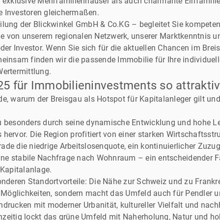
hl exklusive Mehrfamilienhäuser als auch charmante Einfamil
lle Investoren gleichermaßen.
lung der Blickwinkel GmbH & Co.KG – begleitet Sie kompetent 
 Sie von unserem regionalen Netzwerk, unserer Marktkenntnis
oder Investor. Wenn Sie sich für die aktuellen Chancen im Brei
einsam finden wir die passende Immobilie für Ihre individuell
Wertermittlung.
 für Immobilieninvestments so attraktiv 
e, warum der Breisgau als Hotspot für Kapitalanleger gilt und
u besonders durch seine dynamische Entwicklung und hohe Le
hervor. Die Region profitiert von einer starken Wirtschaftsstr
erade die niedrige Arbeitslosenquote, ein kontinuierlicher Zuzug
 eine stabile Nachfrage nach Wohnraum – ein entscheidender Fa
 Kapitalanlage.
onderen Standortvorteile: Die Nähe zur Schweiz und zu Frankre
ve Möglichkeiten, sondern macht das Umfeld auch für Pendler
drucken mit moderner Urbanität, kultureller Vielfalt und nach
zeitig lockt das grüne Umfeld mit Naherholung, Natur und ho