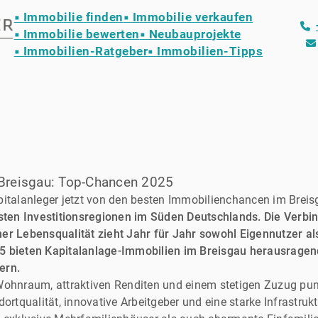
▪ Immobilie finden
▪ Immobilie verkaufen
▪ Immobilie bewerten
▪ Neubauprojekte
▪ Immobilien-Ratgeber
▪ Immobilien-Tipps
 Breisgau: Top-Chancen 2025
pitalanleger jetzt von den besten Immobilienchancen im Breis
vsten Investitionsregionen im Süden Deutschlands. Die Verbin
er Lebensqualität zieht Jahr für Jahr sowohl Eigennutzer al
25 bieten Kapitalanlage-Immobilien im Breisgau herausrag
ern.
Wohnraum, attraktiven Renditen und einem stetigen Zuzug punk
dortqualität, innovative Arbeitgeber und eine starke Infrastru