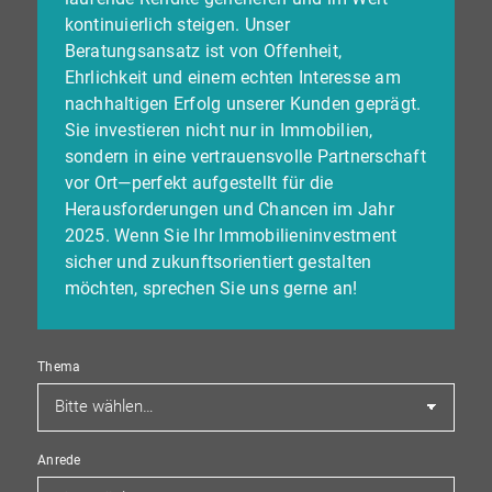
kontinuierlich steigen. Unser
Beratungsansatz ist von Offenheit,
Ehrlichkeit und einem echten Interesse am
nachhaltigen Erfolg unserer Kunden geprägt.
Sie investieren nicht nur in Immobilien,
sondern in eine vertrauensvolle Partnerschaft
vor Ort—perfekt aufgestellt für die
Herausforderungen und Chancen im Jahr
2025. Wenn Sie Ihr Immobilieninvestment
sicher und zukunftsorientiert gestalten
möchten, sprechen Sie uns gerne an!
Thema
Anrede