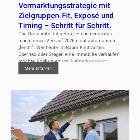
Vermarktungsstrategie mit
Zielgruppen-Fit, Exposé und
Timing – Schritt für Schritt.
Das Dreisamtal ist gefragt – und genau das
macht einen Verkauf 2026 nicht automatisch
„leicht“. Wer heute im Raum Kirchzarten,
Oberried oder Stegen eine Immobilie verkaufen
möchte, konkurriert um Aufmerksamkeit:
Käufer vergleichen Exposés, prüfen
Mehr erfahren
Finanzierung, analysieren Lage,
Energiekennwerte und Modernisierungsbedarf.
Eine klare Vermarktungsstrategie sorgt dafür,
dass Interessenten Ihr Objekt schneller
verstehen – und Sie fundiert entscheiden
können.