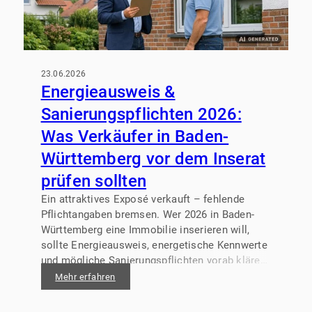
23.06.2026
Energieausweis &
Sanierungspflichten 2026:
Was Verkäufer in Baden-
Württemberg vor dem Inserat
prüfen sollten
Ein attraktives Exposé verkauft – fehlende
Pflichtangaben bremsen. Wer 2026 in Baden-
Württemberg eine Immobilie inserieren will,
sollte Energieausweis, energetische Kennwerte
und mögliche Sanierungspflichten vorab klären.
So vermeiden Sie Rückfragen, Zeitverlust und
Mehr erfahren
unnötige Preisverhandlungen und schaffen von
Anfang an Vertrauen bei Eigennutzern,