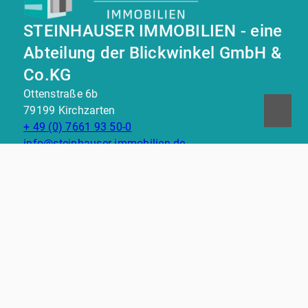
STEINHAUSER IMMOBILIEN - eine
Abteilung der Blickwinkel GmbH &
Co.KG
Ottenstraße 6b
79199 Kirchzarten
+ 49 (0) 7661 93 50-0
info@steinhauser-immobilien.de
Nach oben
Immobilie finden
Immobilie verkaufen
Immobilie bewerten
In diesen Regionen sind wir vertreten: