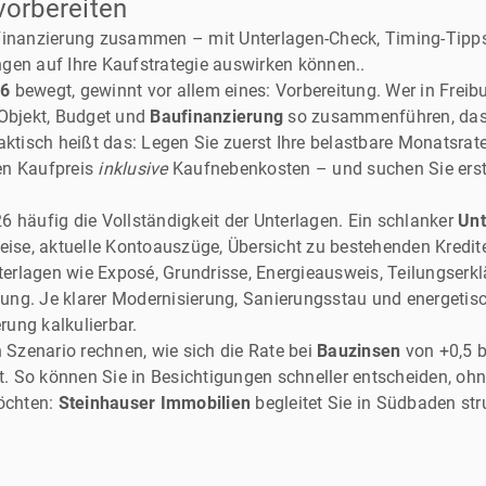
vorbereiten
Finanzierung zusammen – mit Unterlagen-Check, Timing-Tipps 
gen auf Ihre Kaufstrategie auswirken können..
26
bewegt, gewinnt vor allem eines: Vorbereitung. Wer in Freibu
 Objekt, Budget und
Baufinanzierung
so zusammenführen, dass 
aktisch heißt das: Legen Sie zuerst Ihre belastbare Monatsrate
en Kaufpreis
inklusive
Kaufnebenkosten – und suchen Sie erst
 häufig die Vollständigkeit der Unterlagen. Ein schlanker
Unt
se, aktuelle Kontoauszüge, Übersicht zu bestehenden Kredite
unterlagen wie Exposé, Grundrisse, Energieausweis, Teilungser
ng. Je klarer Modernisierung, Sanierungsstau und energetisc
erung kalkulierbar.
n Szenario rechnen, wie sich die Rate bei
Bauzinsen
von +0,5 b
 So können Sie in Besichtigungen schneller entscheiden, ohn
möchten:
Steinhauser Immobilien
begleitet Sie in Südbaden stru