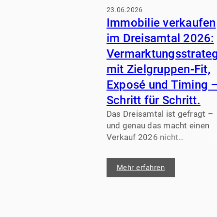
23.06.2026
Immobilie verkaufen
im Dreisamtal 2026:
Vermarktungsstrateg
mit Zielgruppen-Fit,
Exposé und Timing 
Schritt für Schritt.
Das Dreisamtal ist gefragt –
und genau das macht einen
Verkauf 2026 nicht
automatisch „leicht“. Wer
heute im Raum Kirchzarten,
Mehr erfahren
Oberried oder Stegen eine
Immobilie verkaufen möchte,
konkurriert um
Aufmerksamkeit: Käufer