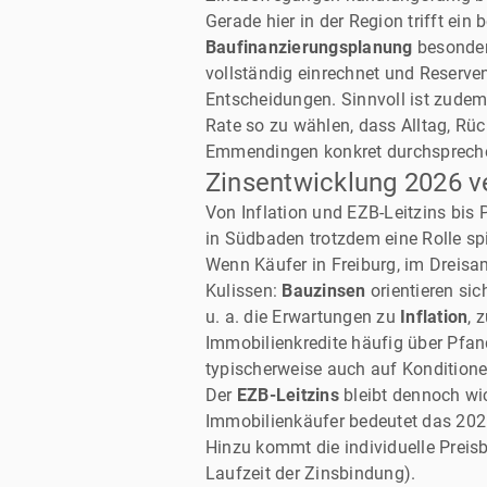
Gerade hier in der Region trifft ei
Baufinanzierungsplanung
besonders
vollständig einrechnet und Reserven
Entscheidungen. Sinnvoll ist zudem,
Rate so zu wählen, dass Alltag, R
Emmendingen konkret durchsprechen
Zinsentwicklung 2026 ve
Von Inflation und EZB-Leitzins bi
in Südbaden trotzdem eine Rolle spi
Wenn Käufer in Freiburg, im Dreis
Kulissen:
Bauzinsen
orientieren sic
u. a. die Erwartungen zu
Inflation
, 
Immobilienkredite häufig über Pfan
typischerweise auch auf Konditione
Der
EZB-Leitzins
bleibt dennoch wic
Immobilienkäufer bedeutet das 2026
Hinzu kommt die individuelle Preisb
Laufzeit der Zinsbindung).