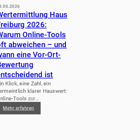
3.06.2026
Wertermittlung Haus
Freiburg 2026:
Warum Online-Tools
oft abweichen – und
wann eine Vor-Ort-
Bewertung
ntscheidend ist
in Klick, eine Zahl, ein
ermeintlich klarer Hauswert:
nline-Tools zur
ertermittlung wirken 2026 in
Mehr erfahren
reiburg verlockend einfach.
och sobald es um konkrete
erkaufs- oder
inanzierungsentscheidungen