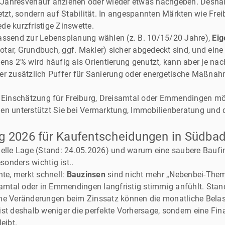
ahresverlauf anziehen oder wieder etwas nachgeben. Deshalb 
etzt, sondern auf Stabilität. In angespannten Märkten wie Fre
ede kurzfristige Zinswette.
ssend zur Lebensplanung wählen (z. B. 10/15/20 Jahre),
Eig
tar, Grundbuch, ggf. Makler) sicher abgedeckt sind, und ein
tens 2% wird häufig als Orientierung genutzt, kann aber je 
er zusätzlich Puffer für Sanierung oder energetische Maßnahm
e Einschätzung für Freiburg, Dreisamtal oder Emmendingen mö
n unterstützt Sie bei Vermarktung, Immobilienberatung und de
g 2026 für Kaufentscheidungen in Südba
aktuelle Lage (Stand: 24.05.2026) und warum eine saubere Bauf
onders wichtig ist..
e, merkt schnell:
Bauzinsen
sind nicht mehr „Nebenbei-Them
isamtal oder in Emmendingen langfristig stimmig anfühlt. Sta
ine Veränderungen beim Zinssatz können die monatliche Bela
st deshalb weniger die perfekte Vorhersage, sondern eine Fin
eibt.