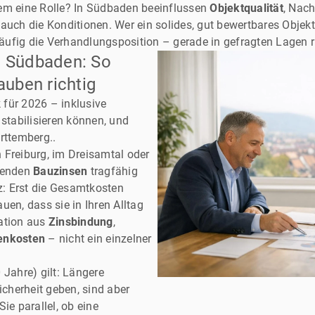
dem eine Rolle? In Südbaden beeinflussen
Objektqualität
, Nach
auch die Konditionen. Wer ein solides, gut bewertbares Objekt
 häufig die Verhandlungsposition – gerade in gefragten Lagen 
n Südbaden: So
auben richtig
für 2026 – inklusive
 stabilisieren können, und
rttemberg..
 Freiburg, im Dreisamtal oder
kenden
Bauzinsen
tragfähig
tz: Erst die Gesamtkosten
uen, dass sie in Ihren Alltag
nation aus
Zinsbindung
,
enkosten
– nicht ein einzelner
 Jahre) gilt: Längere
cherheit geben, sind aber
ie parallel, ob eine