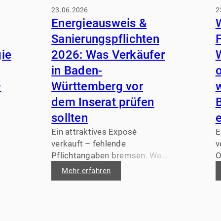
23.06.2026
2
Energieausweis &
Sanierungspflichten
ie
2026: Was Verkäufer
in Baden-
–
Württemberg vor
dem Inserat prüfen
sollten
e
Ein attraktives Exposé
E
verkauft – fehlende
v
Pflichtangaben bremsen. Wer
O
2026 in Baden-Württemberg
W
Mehr erfahren
eine Immobilie inserieren will,
F
sollte Energieausweis,
D
energetische Kennwerte und
V
mögliche Sanierungspflichten
F