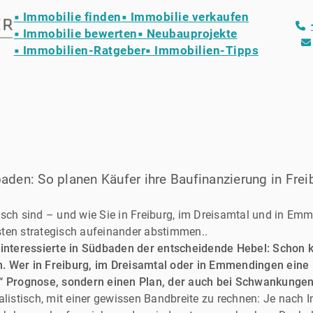
▪ Immobilie finden
▪ Immobilie verkaufen
▪ Immobilie bewerten
▪ Neubauprojekte
▪ Immobilien-Ratgeber
▪ Immobilien-Tipps
den: So planen Käufer ihre Baufinanzierung in Frei
isch sind – und wie Sie in Freiburg, im Dreisamtal und in E
ten strategisch aufeinander abstimmen..
ufinteressierte in Südbaden der entscheidende Hebel: Schon 
. Wer in Freiburg, im Dreisamtal oder in Emmendingen eine
e“ Prognose, sondern einen Plan, der auch bei Schwankungen 
ealistisch, mit einer gewissen Bandbreite zu rechnen: Je nach I