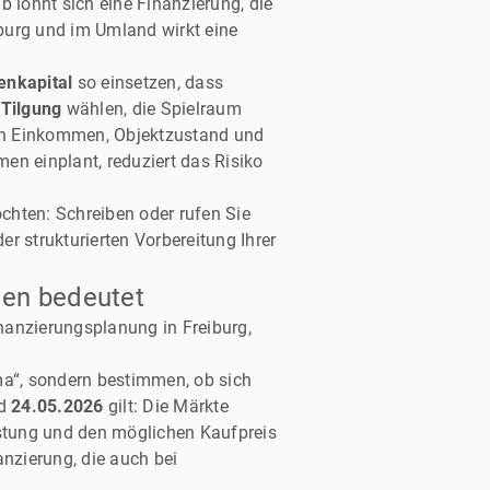
lohnt sich eine Finanzierung, die
iburg und im Umland wirkt eine
enkapital
so einsetzen, dass
e
Tilgung
wählen, die Spielraum
nach Einkommen, Objektzustand und
en einplant, reduziert das Risiko
chten: Schreiben oder rufen Sie
r strukturierten Vorbereitung Ihrer
den bedeutet
inanzierungsplanung in Freiburg,
a“, sondern bestimmen, ob sich
nd
24.05.2026
gilt: Die Märkte
stung und den möglichen Kaufpreis
anzierung, die auch bei