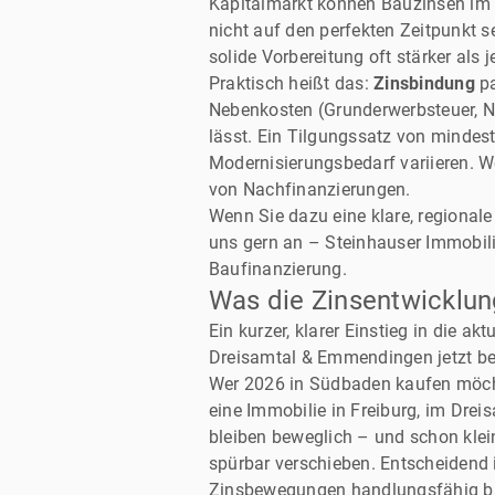
Kapitalmarkt können Bauzinsen im J
nicht auf den perfekten Zeitpunkt s
solide Vorbereitung oft stärker als j
Praktisch heißt das:
Zinsbindung
pa
Nebenkosten (Grunderwerbsteuer, No
lässt. Ein Tilgungssatz von mindes
Modernisierungsbedarf variieren. W
von Nachfinanzierungen.
Wenn Sie dazu eine klare, regional
uns gern an – Steinhauser Immobilie
Baufinanzierung.
Was die Zinsentwicklun
Ein kurzer, klarer Einstieg in die 
Dreisamtal & Emmendingen jetzt bes
Wer 2026 in Südbaden kaufen möcht
eine Immobilie in Freiburg, im Dre
bleiben beweglich – und schon kle
spürbar verschieben. Entscheidend i
Zinsbewegungen handlungsfähig bl