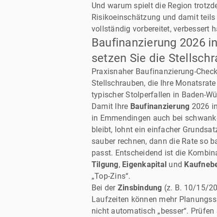
Und warum spielt die Region trotz
Risikoeinschätzung und damit teils 
vollständig vorbereitet, verbessert
Baufinanzierung 2026 i
setzen Sie die Stellschr
Praxisnaher Baufinanzierung-Check 
Stellschrauben, die Ihre Monatsrate
typischer Stolperfallen in Baden-Wü
Damit Ihre
Baufinanzierung
2026 in
in Emmendingen auch bei schwan
bleibt, lohnt ein einfacher Grundsa
sauber rechnen, dann die Rate so ba
passt. Entscheidend ist die Kombi
Tilgung
,
Eigenkapital
und
Kaufneb
„Top-Zins“.
Bei der
Zinsbindung
(z. B. 10/15/20
Laufzeiten können mehr Planungssi
nicht automatisch „besser“. Prüfen S