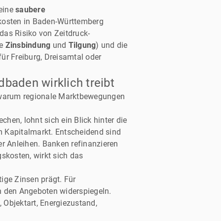
 eine
saubere
nkosten in Baden-Württemberg
 das Risiko von Zeitdruck-
he
Zinsbindung
und
Tilgung
) und die
r Freiburg, Dreisamtal oder
baden wirklich treibt
d warum regionale Marktbewegungen
chen, lohnt sich ein Blick hinter die
am Kapitalmarkt. Entscheidend sind
er Anleihen. Banken refinanzieren
skosten, wirkt sich das
tige Zinsen prägt. Für
n den Angeboten widerspiegeln.
 Objektart, Energiezustand,