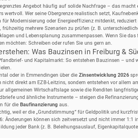
n begrenztes Angebot häufig auf solide Nachfrage – das macht
 wertvoll. Wer seine Obergrenze realistisch setzt, Kaufnebe
 für Modernisierung oder Energieeffizienz mitdenkt, reduziert
 frühzeitig mehrere Szenarien zu prüfen (z. B. unterschiedlic
ücklagen und Lebensplanung zusammenpassen. Wenn Sie das fü
 möchten: Schreiben oder rufen Sie uns gern an.
rstehen: Was Bauzinsen in Freiburg & Süd
s Pfandbrief- und Kapitalmarkt: So entstehen Bauzinsen – un
elen.
amtal oder in Emmendingen über die
Zinsentwicklung 2026
spre
h nicht direkt am EZB-Leitzins, sondern entstehen vor allem 
zur allgemeinen Wirtschaftslage sowie die Renditen langfristig
dbriefe und ähnliche Instrumente – steigen die Refinanzierung
n für die
Baufinanzierung
aus.
htig, weil er die „Grundstimmung“ für Geldpolitik und kurzfris
: Änderungen können sich zeitversetzt und nicht immer 1:1 i
ildung jeder Bank (z. B. Beleihungsauslauf, Eigenkapitalquote,