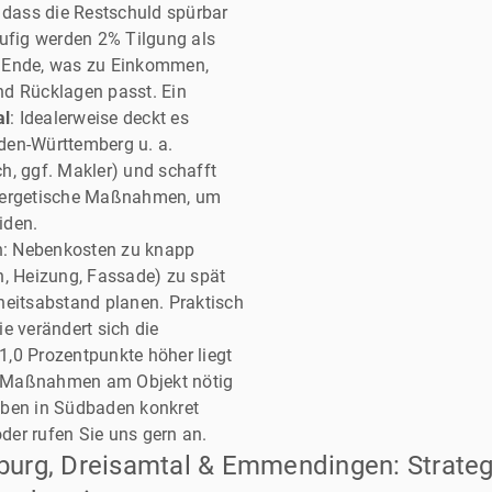
 dass die Restschuld spürbar
äufig werden 2% Tilgung als
am Ende, was zu Einkommen,
nd Rücklagen passt. Ein
al
: Idealerweise deckt es
den-Württemberg u. a.
h, ggf. Makler) und schafft
energetische Maßnahmen, um
iden.
on: Nebenkosten zu knapp
h, Heizung, Fassade) zu spät
heitsabstand planen. Praktisch
e verändert sich die
,0 Prozentpunkte höher liegt
r Maßnahmen am Objekt nötig
aben in Südbaden konkret
er rufen Sie uns gern an.
iburg, Dreisamtal & Emmendingen: Strateg