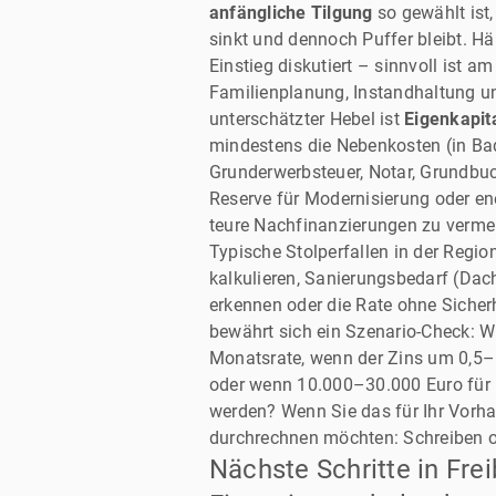
anfängliche Tilgung
so gewählt ist,
sinkt und dennoch Puffer bleibt. H
Einstieg diskutiert – sinnvoll ist 
Familienplanung, Instandhaltung u
unterschätzter Hebel ist
Eigenkapit
mindestens die Nebenkosten (in Ba
Grunderwerbsteuer, Notar, Grundbuc
Reserve für Modernisierung oder 
teure Nachfinanzierungen zu verme
Typische Stolperfallen in der Regi
kalkulieren, Sanierungsbedarf (Dac
erkennen oder die Rate ohne Sicher
bewährt sich ein Szenario-Check: Wi
Monatsrate, wenn der Zins um 0,5–1
oder wenn 10.000–30.000 Euro fü
werden? Wenn Sie das für Ihr Vorh
durchrechnen möchten: Schreiben od
Nächste Schritte in Fre