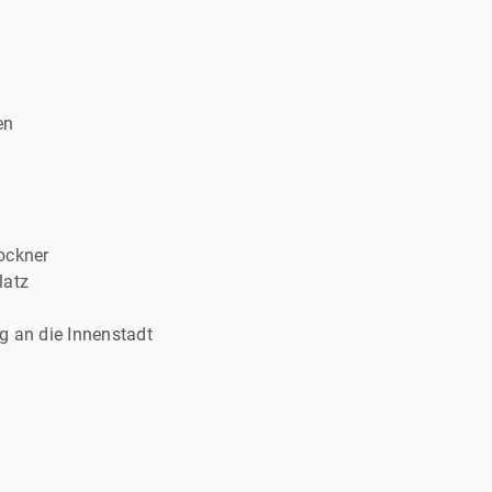
en
ockner
latz
g an die Innenstadt