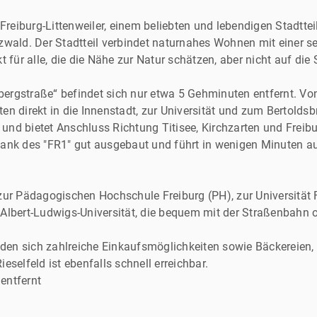
reiburg-Littenweiler, einem beliebten und lebendigen Stadttei
ald. Der Stadtteil verbindet naturnahes Wohnen mit einer s
kt für alle, die die Nähe zur Natur schätzen, aber nicht auf di
ergstraße“ befindet sich nur etwa 5 Gehminuten entfernt. Von
ten direkt in die Innenstadt, zur Universität und zum Bertold
ar und bietet Anschluss Richtung Titisee, Kirchzarten und Freib
dank des "FR1" gut ausgebaut und führt in wenigen Minuten a
 zur Pädagogischen Hochschule Freiburg (PH), zur Universität 
 Albert-Ludwigs-Universität, die bequem mit der Straßenbahn 
den sich zahlreiche Einkaufsmöglichkeiten sowie Bäckereien,
elfeld ist ebenfalls schnell erreichbar.
entfernt