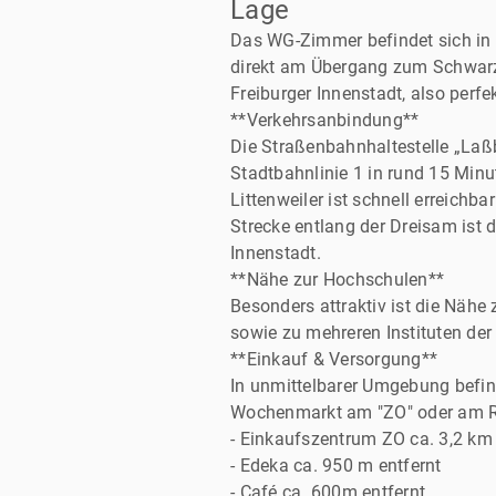
Lage
Das WG-Zimmer befindet sich in F
direkt am Übergang zum Schwarzw
Freiburger Innenstadt, also perfe
**Verkehrsanbindung**
Die Straßenbahnhaltestelle „Laßb
Stadtbahnlinie 1 in rund 15 Minu
Littenweiler ist schnell erreichb
Strecke entlang der Dreisam ist 
Innenstadt.
**Nähe zur Hochschulen**
Besonders attraktiv ist die Nähe
sowie zu mehreren Instituten der
**Einkauf & Versorgung**
In unmittelbarer Umgebung befin
Wochenmarkt am "ZO" oder am Ries
- Einkaufszentrum ZO ca. 3,2 km 
- Edeka ca. 950 m entfernt
- Café ca. 600m entfernt