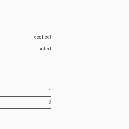
gepflegt
sofort
1
2
1