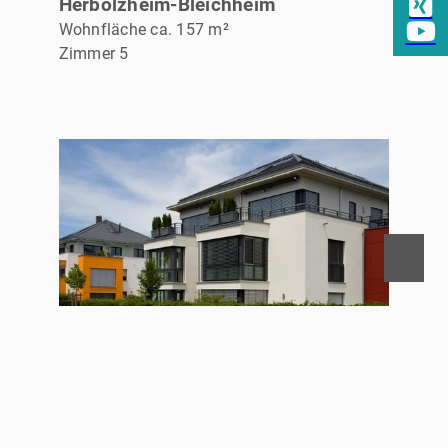
Herbolzheim-Bleichheim
Wohnfläche ca. 157 m²
Zimmer 5
REFERENZ
Punkthäuser Kirchzarten