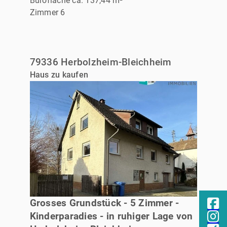
Bürofläche ca. 137,44 m²
Zimmer 6
79336 Herbolzheim-Bleichheim
Haus zu kaufen
VERKAUFT
Grosses Grundstück - 5 Zimmer -
Kinderparadies - in ruhiger Lage von