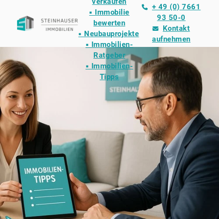
verkaufen
+ 49 (0) 7661
▪ Immobilie
93 50-0
bewerten
Kontakt
▪ Neubauprojekte
aufnehmen
▪ Immobilien-
Ratgeber
▪ Immobilien-
Tipps