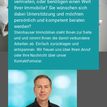
vermieten, oder benötigen einen Wert
Ihrer Immobilie? Sie wünschen sich
dabei Unterstützung und möchten
persönlich und kompetent beraten
werden?
Steinhauser Immobilien steht Ihnen zur Seite
und und nimmt Ihnen die damit verbundene
Arbeiten ab. Einfach zurücklegen und
entspannen. Wir freuen uns über Ihren Anruf
oder Ihre Nachricht über unser
Kontaktfomular.