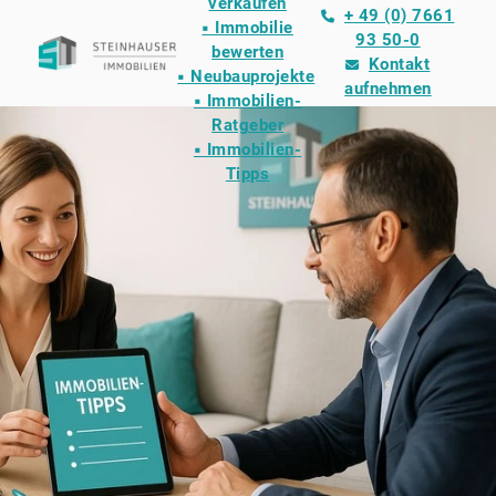
verkaufen
+ 49 (0) 7661
▪ Immobilie
93 50-0
bewerten
Kontakt
▪ Neubauprojekte
aufnehmen
▪ Immobilien-
Ratgeber
▪ Immobilien-
Tipps